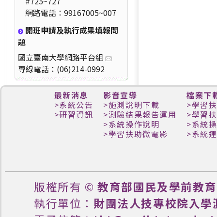
#725~727
網路電話：99167005~007
開班申請及執行成果填報問
題
國立臺南大學網路平台組
專線電話：(06)214-0992
最新消息
影音宣導
檔案下
>
系統公告
>
施測說明下載
>
學習
>
研習資訊
>
測驗結果報告運用
>
學習
>
系統操作說明
>
系統
>
學習扶助微電影
>
系統
版權所有 ©
教育部國民及學前教育
執行單位：
財團法人技專校院入學