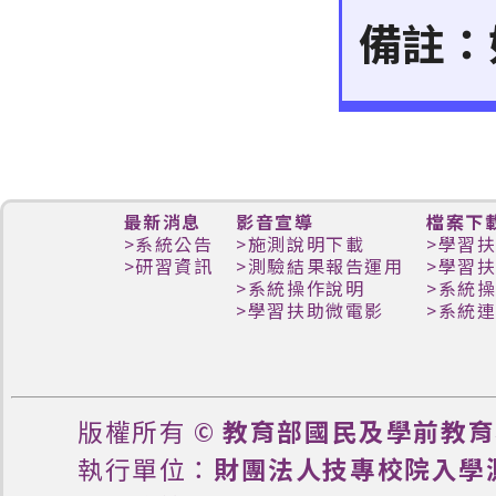
備註：
最新消息
影音宣導
檔案下
>
系統公告
>
施測說明下載
>
學習
>
研習資訊
>
測驗結果報告運用
>
學習
>
系統操作說明
>
系統
>
學習扶助微電影
>
系統
版權所有 ©
教育部國民及學前教育
執行單位：
財團法人技專校院入學