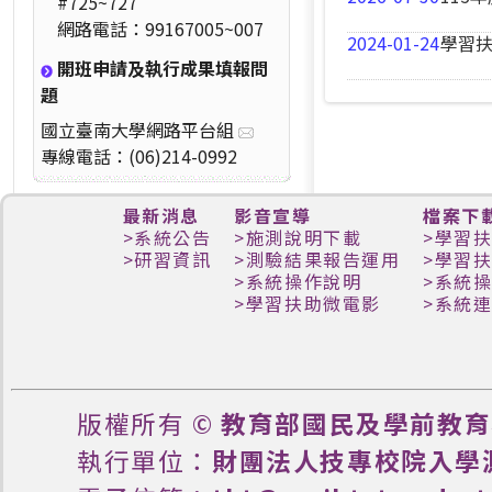
#725~727
網路電話：99167005~007
2024-01-24
學習扶
開班申請及執行成果填報問
題
國立臺南大學網路平台組
專線電話：(06)214-0992
最新消息
影音宣導
檔案下
>
系統公告
>
施測說明下載
>
學習
>
研習資訊
>
測驗結果報告運用
>
學習
>
系統操作說明
>
系統
>
學習扶助微電影
>
系統
版權所有 ©
教育部國民及學前教育
執行單位：
財團法人技專校院入學